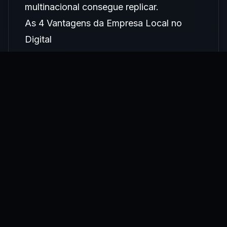
multinacional consegue replicar.
As 4 Vantagens da Empresa Local no
Digital
1. SEO Local: Um Jogo Que Você Pode
Vencer
Quando alguém pesquisa "padaria no
Bom Retiro" ou "advogado tributarista em
Campinas", o Google prioriza resultados
locais. A grande rede nacional não
aparece nessa busca. Você, com um perfil
bem otimizado no Google Meu Negócio e
um site com as palavras certas, sim.
Negócios locais que investem em SEO
local dominam buscas que seus