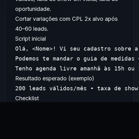
oportunidade.
Cortar variações com CPL 2x alvo após
40–60 leads.
Script inicial
Olá, <Nome>! Vi seu cadastro sobre a
Podemos te mandar o guia de medidas 
Tenho agenda livre amanhã às 15h ou 
Resultado esperado (exemplo)
200 leads válidos/mês • taxa de show
Checklist
Formulário com pergunta filtro
SLA 5 minutos para 1º contato
Agenda integrada ao CRM
Sequência de nutrição (3 e-mails + 2