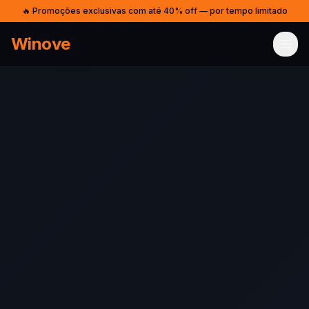
🔥 Promoções exclusivas com até 40% off — por tempo limitado
Winove