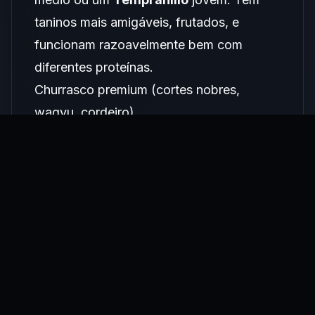
taninos mais amigáveis, frutados, e
funcionam razoavelmente bem com
diferentes proteínas.
Churrasco premium (cortes nobres,
wagyu, cordeiro)
Aqui o cliente pode ir mais alto: um
Cabernet Sauvignon reserva
do Chile,
um
Blend bordalês
argentino ou um
Syrah
de altitude. São vinhos com mais
estrutura para acompanhar cortes que
têm sabor mais complexo.
Churrasco vegetariano e de legumes na
brasa
Tendência crescente: um
Pinot Noir
de