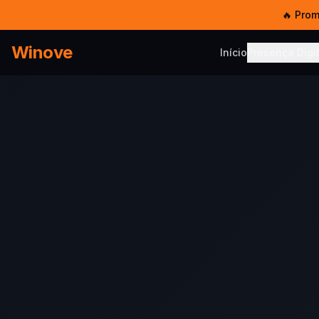
🔥 Pro
Winove
Início
Presença Digit
PRESENÇA DIG
Serviço
Sites, SEO
Templat
Sites pro
Hosped
5 GB SSD 
E-mail 
E-mail co
Chat W
Multi-ate
Chatbot
IA no Wh