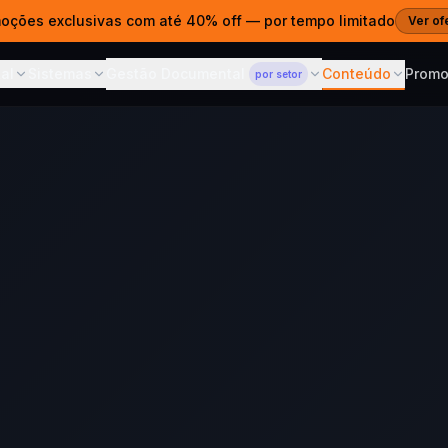
moções exclusivas com até 40% off — por tempo limitado
Ver of
al
Sistemas
Gestão Documental
Conteúdo
Prom
por setor
ITAL
SISTEMAS
CONTEÚDO
GESTÃO DOCUMENTAL
— POR SETOR
s Web
Gestão Documental
Blog
Para Advocacia
 e estratégia digital
ECM em nuvem para qualquer
Dicas, cases 
Prazos, ART e acesso por
setor
cliente
es Prontos
Cases
Sistema de Propostas
Para Clínicas
ntos para publicar
Projetos e res
Propostas que fecham
Prontuários CFM e LGPD
vendas
agem Web
Cursos
Para Contabilidade
· SSL · R$690/ano
Aprenda com 
AI Sommelier
SPED, ECF e portal por CNPJ
IA para lojas de vinho e spirits
Corporativo
Central de 
Para Construtoras
m domínio próprio
Documentação
ferramentas
ARTs, revisões e acesso no
Calcular ROI — AI
Grátis
canteiro
hatsApp & CRM
Sommelier
ndentes e chatbot
Veja o retorno em 30
segundos
 com IA
atsApp 24/7