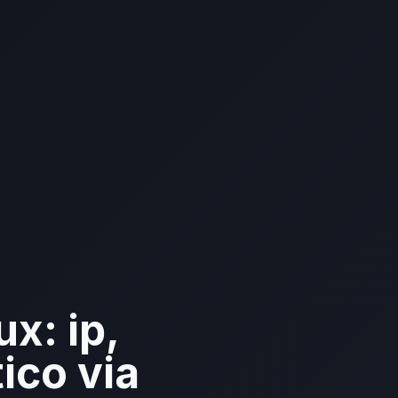
x: ip,
tico via