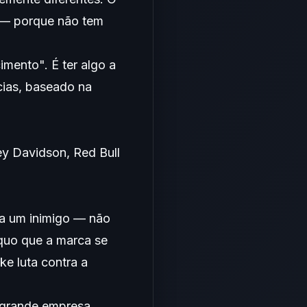
 — porque não tem
imento". É ter algo a
ias, baseado na
ey Davidson, Red Bull
ca um inimigo — não
quo que a marca se
ke luta contra a
a grande empresa