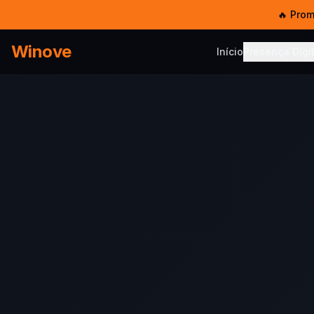
🔥 Pro
Winove
Início
Presença Digit
PRESENÇA DIG
Serviço
Sites, SEO
Templat
Sites pro
Hosped
5 GB SSD 
E-mail 
E-mail co
Chat W
Multi-ate
Chatbot
IA no Wh