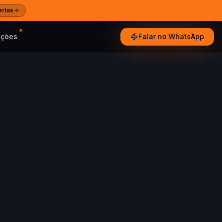
ertas
oções
Falar no WhatsApp
e tendências
ultados reais
especialistas
Ajuda
 e guias das