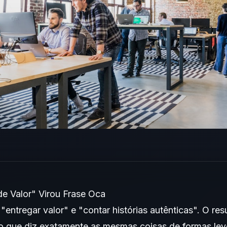
e Valor" Virou Frase Oca
entregar valor" e "contar histórias autênticas". O r
o que diz exatamente as mesmas coisas de formas lev