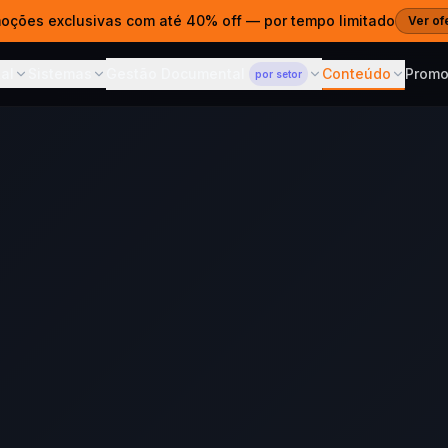
moções exclusivas com até 40% off — por tempo limitado
Ver of
al
Sistemas
Gestão Documental
Conteúdo
Prom
por setor
ITAL
SISTEMAS
CONTEÚDO
GESTÃO DOCUMENTAL
— POR SETOR
s Web
Gestão Documental
Blog
Para Advocacia
 e estratégia digital
ECM em nuvem para qualquer
Dicas, cases 
Prazos, ART e acesso por
setor
cliente
es Prontos
Cases
Sistema de Propostas
Para Clínicas
ntos para publicar
Projetos e res
Propostas que fecham
Prontuários CFM e LGPD
vendas
agem Web
Cursos
Para Contabilidade
· SSL · R$690/ano
Aprenda com 
AI Sommelier
SPED, ECF e portal por CNPJ
IA para lojas de vinho e spirits
Corporativo
Central de 
Para Construtoras
m domínio próprio
Documentação
ferramentas
ARTs, revisões e acesso no
Calcular ROI — AI
Grátis
canteiro
hatsApp & CRM
Sommelier
ndentes e chatbot
Veja o retorno em 30
segundos
 com IA
atsApp 24/7