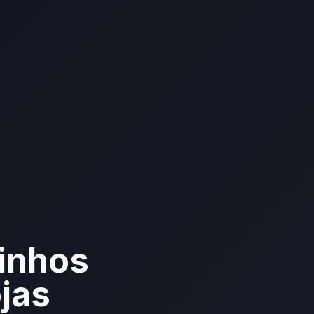
vinhos
ojas