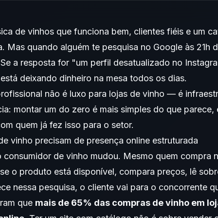
sica de vinhos que funciona bem, clientes fiéis e um c
ia. Mas quando alguém te pesquisa no Google às 21h d
Se a resposta for "um perfil desatualizado no Instagr
stá deixando dinheiro na mesa todos os dias.
ofissional não é luxo para lojas de vinho — é infraest
cia: montar um do zero é mais simples do que parece,
m quem já fez isso para o setor.
 de vinho precisam de presença online estruturada
consumidor de vinho mudou. Mesmo quem compra na l
a se o produto está disponível, compara preços, lê so
ece nessa pesquisa, o cliente vai para o concorrente q
tram que
mais de 65% das compras de vinho em lo