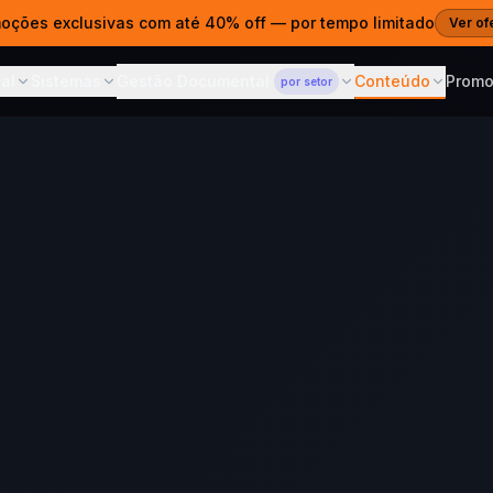
moções exclusivas com até 40% off — por tempo limitado
Ver of
al
Sistemas
Gestão Documental
Conteúdo
Prom
por setor
ITAL
SISTEMAS
CONTEÚDO
GESTÃO DOCUMENTAL
— POR SETOR
s Web
Gestão Documental
Blog
Para Advocacia
 e estratégia digital
ECM em nuvem para qualquer
Dicas, cases 
Prazos, ART e acesso por
setor
cliente
es Prontos
Cases
Sistema de Propostas
Para Clínicas
ntos para publicar
Projetos e res
Propostas que fecham
Prontuários CFM e LGPD
vendas
agem Web
Cursos
Para Contabilidade
· SSL · R$690/ano
Aprenda com 
AI Sommelier
SPED, ECF e portal por CNPJ
IA para lojas de vinho e spirits
Corporativo
Central de 
Para Construtoras
m domínio próprio
Documentação
ferramentas
ARTs, revisões e acesso no
Calcular ROI — AI
Grátis
canteiro
hatsApp & CRM
Sommelier
ndentes e chatbot
Veja o retorno em 30
segundos
 com IA
atsApp 24/7