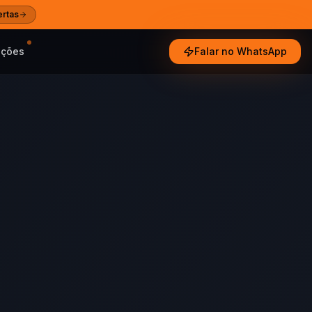
ertas
oções
Falar no WhatsApp
e tendências
ultados reais
especialistas
Ajuda
 e guias das