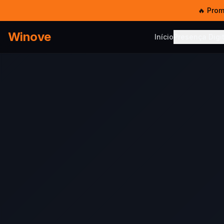
🔥 Pro
Winove
Início
Presença Digit
PRESENÇA DIG
Serviço
Sites, SEO
Templat
Sites pro
Hosped
5 GB SSD 
E-mail 
E-mail co
Chat W
Multi-ate
Chatbot
IA no Wh