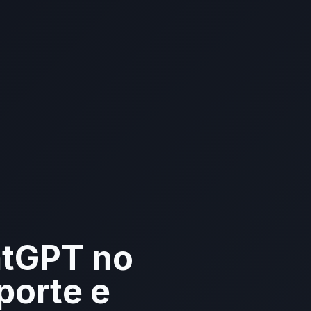
atGPT no
orte e