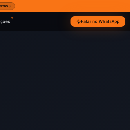
ertas
oções
Falar no WhatsApp
e tendências
ultados reais
especialistas
Ajuda
 e guias das