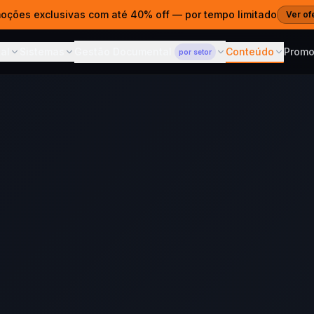
moções exclusivas com até 40% off — por tempo limitado
Ver of
al
Sistemas
Gestão Documental
Conteúdo
Prom
por setor
ITAL
SISTEMAS
CONTEÚDO
GESTÃO DOCUMENTAL
— POR SETOR
s Web
Gestão Documental
Blog
Para Advocacia
 e estratégia digital
ECM em nuvem para qualquer
Dicas, cases 
Prazos, ART e acesso por
setor
cliente
es Prontos
Cases
Sistema de Propostas
Para Clínicas
ntos para publicar
Projetos e res
Propostas que fecham
Prontuários CFM e LGPD
vendas
agem Web
Cursos
Para Contabilidade
· SSL · R$690/ano
Aprenda com 
AI Sommelier
SPED, ECF e portal por CNPJ
IA para lojas de vinho e spirits
Corporativo
Central de 
Para Construtoras
m domínio próprio
Documentação
ferramentas
ARTs, revisões e acesso no
Calcular ROI — AI
Grátis
canteiro
hatsApp & CRM
Sommelier
ndentes e chatbot
Veja o retorno em 30
segundos
 com IA
atsApp 24/7