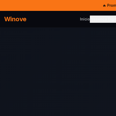
🔥 Pro
Winove
Início
Presença Digit
PRESENÇA DIG
Serviço
Sites, SEO
Templat
Sites pro
Hosped
5 GB SSD 
E-mail 
E-mail co
Chat W
Multi-ate
Chatbot
IA no Wh