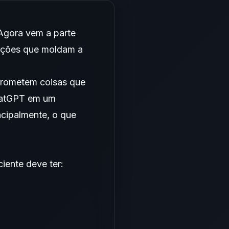
gora vem a parte
uções que moldam a
prometem coisas que
hatGPT em um
ncipalmente, o que
iente deve ter: